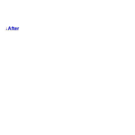
↓After